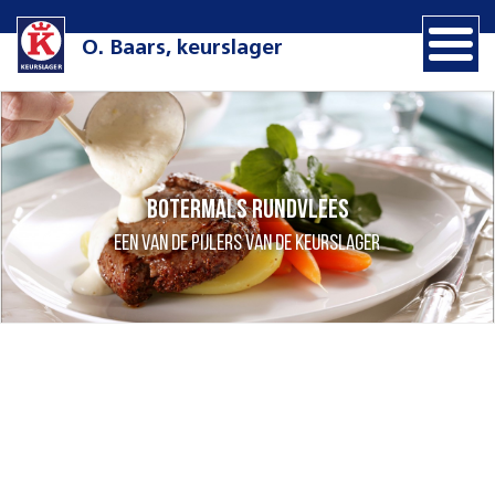
O. Baars, keurslager
Botermals rundvlees
een van de pijlers van de Keurslager