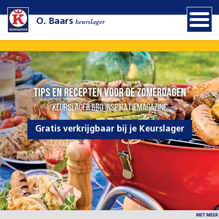
O. Baars
keurslager
Tips en recepten voor de zomerdagen
KEURSLAGER BBQ INSPIRATIEMAGAZINE
Gratis verkrijgbaar bij je Keurslager